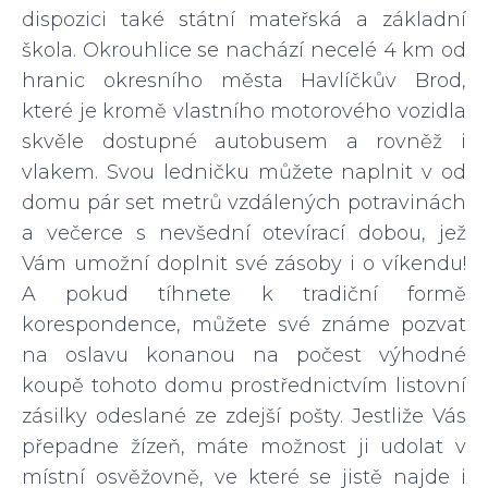
dispozici také státní mateřská a základní
škola. Okrouhlice se nachází necelé 4 km od
hranic okresního města Havlíčkův Brod,
které je kromě vlastního motorového vozidla
skvěle dostupné autobusem a rovněž i
vlakem. Svou ledničku můžete naplnit v od
domu pár set metrů vzdálených potravinách
a večerce s nevšední otevírací dobou, jež
Vám umožní doplnit své zásoby i o víkendu!
A pokud tíhnete k tradiční formě
korespondence, můžete své známe pozvat
na oslavu konanou na počest výhodné
koupě tohoto domu prostřednictvím listovní
zásilky odeslané ze zdejší pošty. Jestliže Vás
přepadne žízeň, máte možnost ji udolat v
místní osvěžovně, ve které se jistě najde i