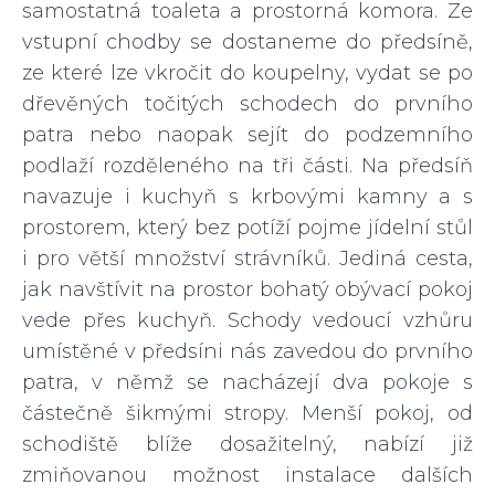
samostatná toaleta a prostorná komora. Ze
vstupní chodby se dostaneme do předsíně,
ze které lze vkročit do koupelny, vydat se po
dřevěných točitých schodech do prvního
patra nebo naopak sejít do podzemního
podlaží rozděleného na tři části. Na předsíň
navazuje i kuchyň s krbovými kamny a s
prostorem, který bez potíží pojme jídelní stůl
i pro větší množství strávníků. Jediná cesta,
jak navštívit na prostor bohatý obývací pokoj
vede přes kuchyň. Schody vedoucí vzhůru
umístěné v předsíni nás zavedou do prvního
patra, v němž se nacházejí dva pokoje s
částečně šikmými stropy. Menší pokoj, od
schodiště blíže dosažitelný, nabízí již
zmiňovanou možnost instalace dalších