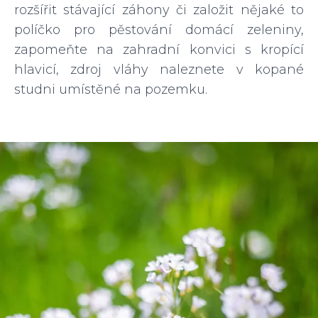
rozšířit stávající záhony či založit nějaké to
políčko pro pěstování domácí zeleniny,
zapomeňte na zahradní konvici s kropící
hlavicí, zdroj vláhy naleznete v kopané
studni umístěné na pozemku.