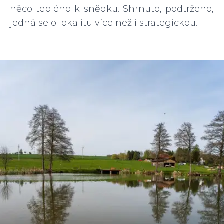
něco teplého k snědku. Shrnuto, podtrženo,
jedná se o lokalitu více nežli strategickou.